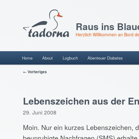
Raus ins Blau
Herzlich Willkommen an Bord de
Hauptmenü
Home
About
Logbuch
Abenteuer Diabetes
Skip
Beitragsnavigation
← Vorheriges
to
content
Lebenszeichen aus der En
29. Juni 2008
Moin. Nur ein kurzes Lebenszeichen, 
beunruhigte Nachfragen (SMS) erhalte 