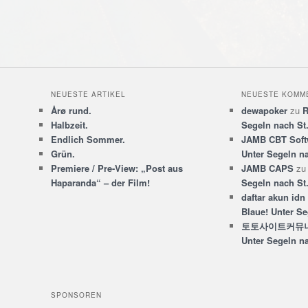
NEUESTE ARTIKEL
NEUESTE KOMM
Årø rund.
dewapoker
zu
R
Halbzeit.
Segeln nach St
Endlich Sommer.
JAMB CBT Soft
Grün.
Unter Segeln n
Premiere / Pre-View: „Post aus
JAMB CAPS
z
Haparanda“ – der Film!
Segeln nach St
daftar akun idn
Blaue! Unter Se
토토사이트커뮤
Unter Segeln n
SPONSOREN