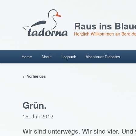
Raus ins Blau
Herzlich Willkommen an Bord de
Hauptmenü
Home
About
Logbuch
Abenteuer Diabetes
Skip
to
Beitragsnavigation
← Vorheriges
content
Grün.
15. Juli 2012
Wir sind unterwegs. Wir sind vier. Und 