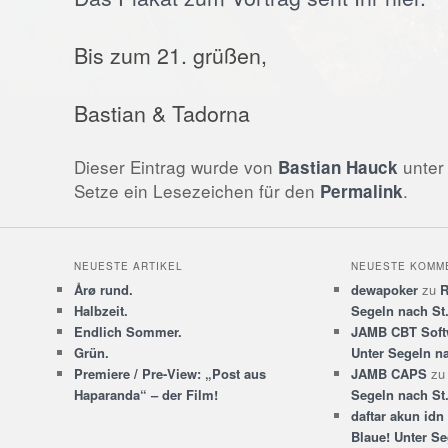
Bis zum 21. grüßen,
Bastian & Tadorna
Dieser Eintrag wurde von
unte
Bastian Hauck
Setze ein Lesezeichen für den
.
Permalink
NEUESTE ARTIKEL
NEUESTE KOMM
Årø rund.
dewapoker
zu
R
Halbzeit.
Segeln nach St
Endlich Sommer.
JAMB CBT Soft
Grün.
Unter Segeln n
Premiere / Pre-View: „Post aus
JAMB CAPS
z
Haparanda“ – der Film!
Segeln nach St
daftar akun idn
Blaue! Unter Se