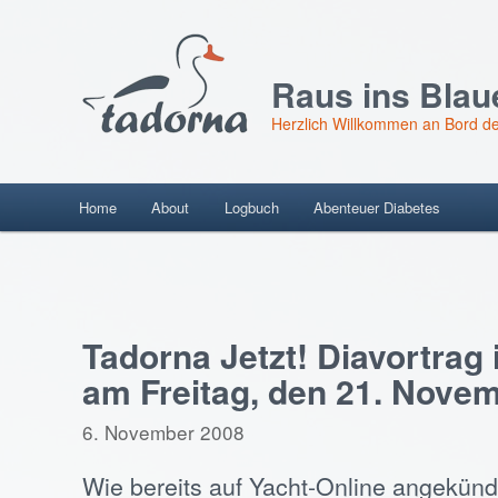
Raus ins Blau
Herzlich Willkommen an Bord de
Hauptmenü
Home
About
Logbuch
Abenteuer Diabetes
Skip
to
Beitragsnavigation
content
Tadorna Jetzt! Diavortrag
am Freitag, den 21. Nove
6. November 2008
Wie bereits auf Yacht-Online angekünd