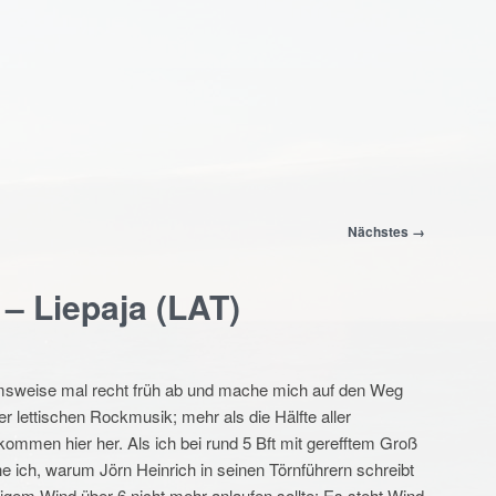
Nächstes →
 – Liepaja (LAT)
sweise mal recht früh ab und mache mich auf den Weg
er lettischen Rockmusik; mehr als die Hälfte aller
ommen hier her. Als ich bei rund 5 Bft mit gerefftem Groß
e ich, warum Jörn Heinrich in seinen Törnführern schreibt
igem Wind über 6 nicht mehr anlaufen sollte: Es steht Wind