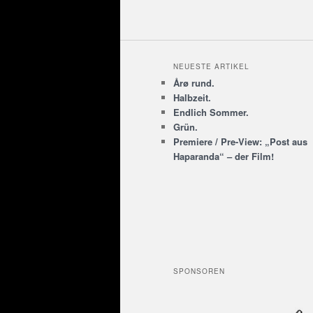
NEUESTE ARTIKEL
Årø rund.
Halbzeit.
Endlich Sommer.
Grün.
Premiere / Pre-View: „Post aus
Haparanda“ – der Film!
SPONSOREN