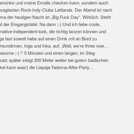
 versinke und meine Emails checken kann, sondern auch
esagtesten Rock-Indy-Clubs Lettlands. Der Abend ist nach
a der heutigen Nacht ist „Big Fuck Day“. Wirklich. Steht
 der Eingangstafel. Na dann ;-) Und ich liebe coole,
native-independent-look, die richtig tanzen können und
a fast soweit habe auf einen Drink mit an Bord zu
eundinnen, Inga und Inka, auf: „Well, we’re three now…
esome ;-) !“ 5 Minuten und einen langen, im Steg
tz später steigt 200 Meter weiter bei gutem badischen
kel kann was!) die Liepaja-Tadorna-After-Party…