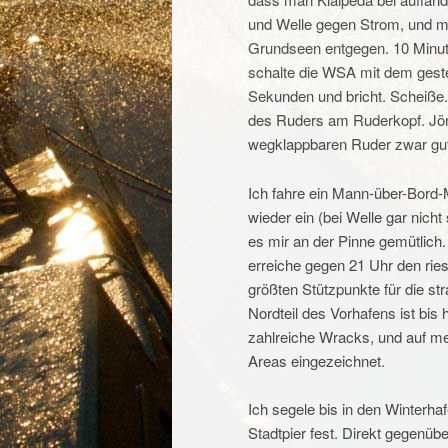
und Welle gegen Strom, und mir
Grundseen entgegen.
10 Minut
schalte die WSA mit dem geste
Sekunden und bricht. Scheiße
des Ruders am Ruderkopf. Jör
wegklappbaren Ruder zwar gut 
Ich fahre ein Mann-über-Bord
wieder ein (bei Welle gar nich
es mir an der Pinne gemütlich
erreiche gegen 21 Uhr den ries
größten Stützpunkte für die st
Nordteil des Vorhafens ist bis
zahlreiche Wracks, und auf me
Areas eingezeichnet.
Ich segele bis in den Winterh
Stadtpier fest. Direkt gegenübe