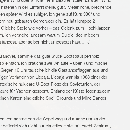
 stehen in der Einfahrt steile, gut 3 Meter hohe, brechende
en später wird es ruhiger, ich gehe auf Kurs 330° und
rn neu gebauten Servoruder ein. Es hält knappe 2
. Gleiche Stelle wie vorher – das Gelenk zum Hochklappen
n, ich verstehe langsam warum Du die Idee mit dem
fandest, aber selber nicht umgesetzt hast… ;-/
-Manöver, sammle das gute Stück Bootsbausperrholz
t so einfach, ich brauche zwei Anläufe – üben!) und mache
. Gegen 16 Uhr tausche ich die Gastlandsflaggen aus und
igen Vorhafen von Liepaja. Liepaja war bis 1988 einer der
rategische nukleare U-Boot-Flotte der Sovietunion, der
 heute für Yachten gesperrt. Entlang der Küste liegen zudem
inen Karten sind etliche Spoil Grounds und Mine Danger
afen vor, nehme dort die Segel weg und mache um an der
r befindet sich nicht nur ein edles Hotel mit Yacht-Zentrum,