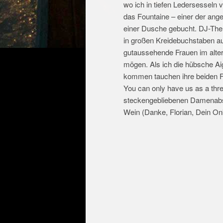
wo ich in tiefen Ledersesseln
das Fountaine – einer der ang
einer Dusche gebucht. DJ-Them
in großen Kreidebuchstaben auf
gutaussehende Frauen im alter
mögen. Als ich die hübsche Aig
kommen tauchen ihre beiden Fr
You can only have us as a thre
steckengebliebenen Damenabsa
Wein (Danke, Florian, Dein On