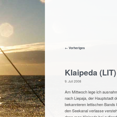
Beitragsnavigation
← Vorheriges
Klaipeda (LIT)
9. Juli 2008
Am Mittwoch lege ich ausnahm
nach Liepaja, der Hauptstadt d
bekannteren lettischen Bands k
den Seekanal verlasse versteh
dass man Klaipeda bei aufland